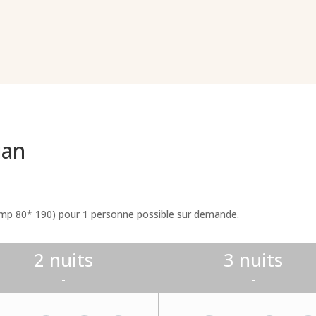
ian
amp 80* 190) pour 1 personne possible sur demande.
2 nuits
3 nuits
-
-